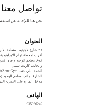
تواصل معنا
نحن هنا لللإجابة عن استفسا
العنوان
٢٦ شارع لاجيتيه - منطقة الابراهيمية - الاسكندرية
أقرب لمحطة ترام الابراهيمية
فوق مطعم الوحيد و فرن فينو
و بجانب كاربت سيتي
الشقة اللي جنب FitZone Gym
مدخل عمارة علي اليمين- الدور
الهاتف
035926249